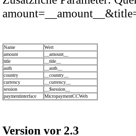
amount=__amount__&title
Name
Wert
amount
__amount__
title
__title__
auth
__auth__
country
__country__
currency
__currency__
session
__$session__
paymentinterface
MicropaymentCCWeb
Version vor 2.3